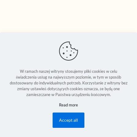
W ramach naszej witryny stosujemy pliki cookies w celu
świadczenia usług na najwyższym poziomie, w tym w sposób
dostosowany do indywidualnych potrzeb. Korzystanie z witryny bez
zmiany ustawień dotyczących cookies oznacza, że będą one
zamieszczane w Państwa urządzeniu końcowym.
Seweryn Reszka © 1994-2026 | Copyright Reserved World Wide |
Read more
Development:
2Bornot2B Communications Inc.
| Powered by 2B-Up
Engine
Accept all