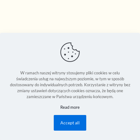
W ramach naszej witryny stosujemy pliki cookies w celu
świadczenia usług na najwyższym poziomie, w tym w sposób
dostosowany do indywidualnych potrzeb. Korzystanie z witryny bez
zmiany ustawień dotyczących cookies oznacza, że będą one
zamieszczane w Państwa urządzeniu końcowym.
Seweryn Reszka © 1994-2026 | Copyright Reserved World Wide |
Read more
Development:
2Bornot2B Communications Inc.
| Powered by 2B-Up
Engine
Accept all