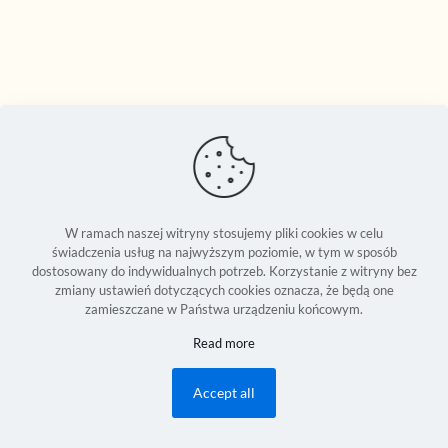
W ramach naszej witryny stosujemy pliki cookies w celu
świadczenia usług na najwyższym poziomie, w tym w sposób
dostosowany do indywidualnych potrzeb. Korzystanie z witryny bez
zmiany ustawień dotyczących cookies oznacza, że będą one
zamieszczane w Państwa urządzeniu końcowym.
Seweryn Reszka © 1994-2026 | Copyright Reserved World Wide |
Read more
Development:
2Bornot2B Communications Inc.
| Powered by 2B-Up
Engine
Accept all