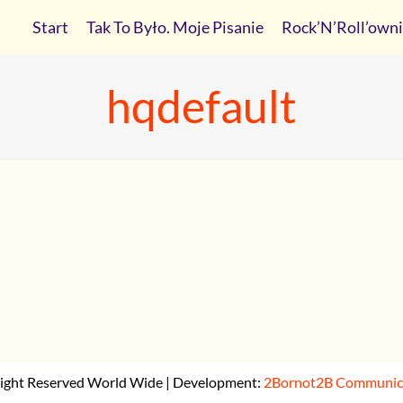
Start
Tak To Było. Moje Pisanie
Rock’N’Roll’own
hqdefault
ight Reserved World Wide | Development:
2Bornot2B Communicat