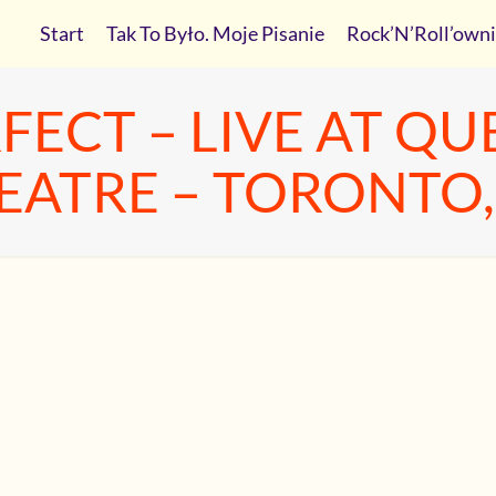
Start
Tak To Było. Moje Pisanie
Rock’N’Roll’own
RFECT – LIVE AT Q
EATRE – TORONTO