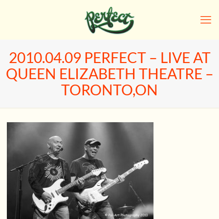
2010.04.09 PERFECT – LIVE AT
QUEEN ELIZABETH THEATRE –
TORONTO,ON