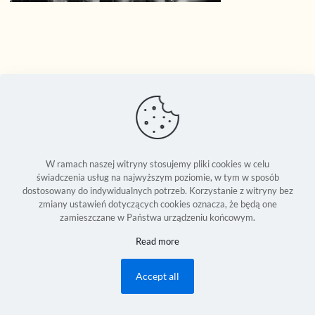
W ramach naszej witryny stosujemy pliki cookies w celu
świadczenia usług na najwyższym poziomie, w tym w sposób
dostosowany do indywidualnych potrzeb. Korzystanie z witryny bez
zmiany ustawień dotyczących cookies oznacza, że będą one
zamieszczane w Państwa urządzeniu końcowym.
Seweryn Reszka © 1994-2026 | Copyright Reserved World Wide |
Read more
Development:
2Bornot2B Communications Inc.
| Powered by 2B-Up
Engine
Accept all