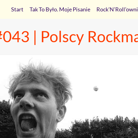
Start
Tak To Było. Moje Pisanie
Rock’N’Roll’own
#043 | Polscy Rockma