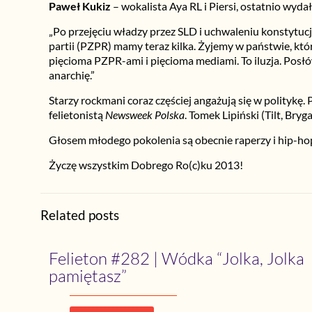
Paweł Kukiz
– wokalista Aya RL i Piersi, ostatnio wyd
„Po przejęciu władzy przez SLD i uchwaleniu konstytuc
partii (PZPR) mamy teraz kilka. Żyjemy w państwie, k
pięcioma PZPR-ami i pięcioma mediami. To iluzja. Posłó
anarchię.”
Starzy rockmani coraz częściej angażują się w politykę.
felietonistą
Newsweek Polska
. Tomek Lipiński (Tilt, Br
Głosem młodego pokolenia są obecnie raperzy i hip-hop
Życzę wszystkim Dobrego Ro(c)ku 2013!
Related posts
Felieton #282 | Wódka “Jolka, Jolka
pamiętasz”