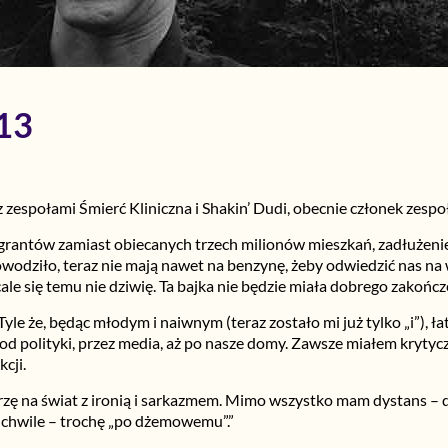
013
z zespołami Śmierć Kliniczna i Shakin’ Dudi, obecnie członek zespo
igrantów zamiast obiecanych trzech milionów mieszkań, zadłużenie,
powodziło, teraz nie mają nawet na benzynę, żeby odwiedzić nas na 
le się temu nie dziwię. Ta bajka nie będzie miała dobrego zakończe
le że, będąc młodym i naiwnym (teraz zostało mi już tylko „i”), łat
 od polityki, przez media, aż po nasze domy. Zawsze miałem krytyc
kcji.
zę na świat z ironią i sarkazmem. Mimo wszystko mam dystans – d
ne chwile – trochę „po dżemowemu”.”