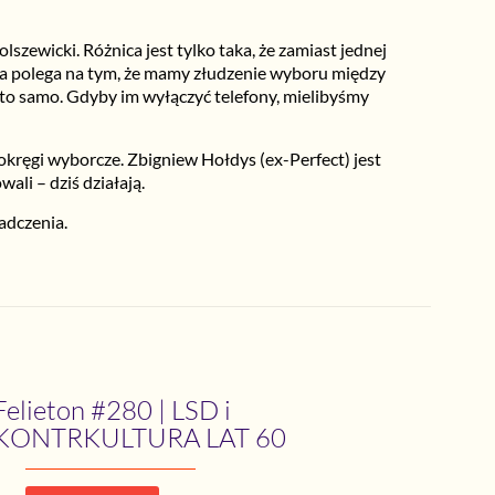
zewicki. Różnica jest tylko taka, że zamiast jednej
ja polega na tym, że mamy złudzenie wyboru między
 to samo. Gdyby im wyłączyć telefony, mielibyśmy
kręgi wyborcze. Zbigniew Hołdys (ex-Perfect) jest
li – dziś działają.
adczenia.
Felieton #280 | LSD i
KONTRKULTURA LAT 60