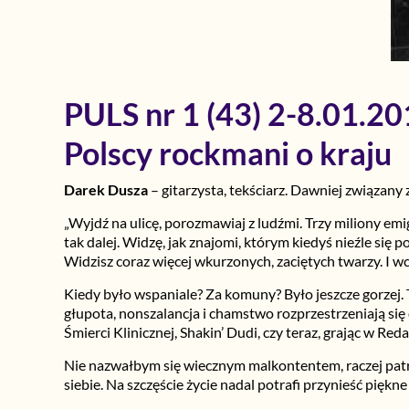
PULS nr 1 (43) 2-8.01.2
Polscy rockmani o kraju
Darek Dusza
– gitarzysta, tekściarz. Dawniej związany 
„Wyjdź na ulicę, porozmawiaj z ludźmi. Trzy miliony em
tak dalej. Widzę, jak znajomi, którym kiedyś nieźle się 
Widzisz coraz więcej wkurzonych, zaciętych twarzy. I wca
Kiedy było wspaniale? Za komuny? Było jeszcze gorzej. Ty
głupota, nonszalancja i chamstwo rozprzestrzeniają się
Śmierci Klinicznej, Shakin’ Dudi, czy teraz, grając w Reda
Nie nazwałbym się wiecznym malkontentem, raczej patr
siebie. Na szczęście życie nadal potrafi przynieść pięk