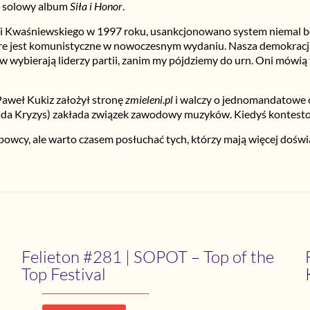
ał solowy album
Siła i Honor
.
ji Kwaśniewskiego w 1997 roku, usankcjonowano system niemal bols
tóre jest komunistyczne w nowoczesnym wydaniu. Nasza demokrac
w wybierają liderzy partii, zanim my pójdziemy do urn. Oni mówią
 Paweł Kukiz założył stronę
zmieleni.pl
i walczy o jednomandatowe o
ygada Kryzys) zakłada związek zawodowy muzyków. Kiedyś kontestowa
owcy, ale warto czasem posłuchać tych, którzy mają więcej doświ
Felieton #281 | SOPOT – Top of the
Top Festival