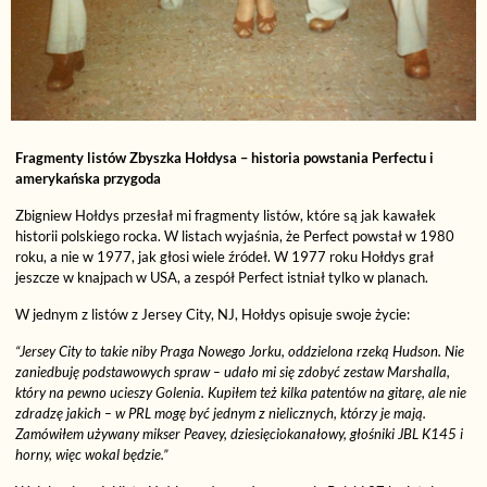
Fragmenty listów Zbyszka Hołdysa – historia powstania Perfectu i
amerykańska przygoda
Zbigniew Hołdys przesłał mi fragmenty listów, które są jak kawałek
historii polskiego rocka. W listach wyjaśnia, że Perfect powstał w 1980
roku, a nie w 1977, jak głosi wiele źródeł. W 1977 roku Hołdys grał
jeszcze w knajpach w USA, a zespół Perfect istniał tylko w planach.
W jednym z listów z Jersey City, NJ, Hołdys opisuje swoje życie:
“Jersey City to takie niby Praga Nowego Jorku, oddzielona rzeką Hudson. Nie
zaniedbuję podstawowych spraw – udało mi się zdobyć zestaw Marshalla,
który na pewno ucieszy Golenia. Kupiłem też kilka patentów na gitarę, ale nie
zdradzę jakich – w PRL mogę być jednym z nielicznych, którzy je mają.
Zamówiłem używany mikser Peavey, dziesięciokanałowy, głośniki JBL K145 i
horny, więc wokal będzie.”