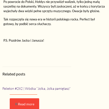
Po powrocie do Polski, Hołdys nie przywiózł walizek, tylko jedną małą
saszetkę na dokumenty. Wszyscy byli zaskoczeni, aż w końcu z korytarza
wyjechały dwa wózki pełne sprzętu muzycznego. Owacje były głośne.
Tak rozpoczęła się nowa era w historii polskiego rocka. Perfect był
gotowy, by podbić serca słuchaczy.
P.S. Pozdrów Jacka i Janusza!
Related posts
Felieton #282 | Wódka “Jolka, Jolka pamiętasz”
Read more