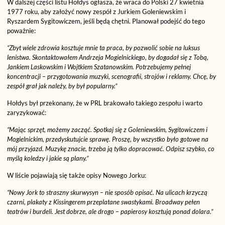
W dalszej części listu Hołdys ogłasza, że wraca do Polski 27 kwietnia
1977 roku, aby założyć nowy zespół z Jurkiem Goleniewskim i
Ryszardem Sygitowiczem, jeśli będą chętni. Planował podejść do tego
poważnie:
“Zbyt wiele zdrowia kosztuje mnie ta praca, by pozwolić sobie na luksus
lenistwa. Skontaktowałem Andrzeja Mogielnickiego, by dogadał się z Tobą,
Jankiem Laskowskim i Wojtkiem Szatanowskim. Potrzebujemy pełnej
koncentracji – przygotowania muzyki, scenografii, strojów i reklamy. Chcę, by
zespół grał jak należy, by był popularny.”
Hołdys był przekonany, że w PRL brakowało takiego zespołu i warto
zaryzykować:
“Mając sprzęt, możemy zacząć. Spotkaj się z Goleniewskim, Sygitowiczem i
Mogielnickim, przedyskutujcie sprawę. Proszę, by wszystko było gotowe na
mój przyjazd. Muzykę znacie, trzeba ją tylko dopracować. Odpisz szybko, co
myślą koledzy i jakie są plany.”
W liście pojawiają się także opisy Nowego Jorku:
“Nowy Jork to straszny skurwysyn – nie sposób opisać. Na ulicach krzyczą
czarni, plakaty z Kissingerem przeplatane swastykami. Broadway pełen
teatrów i burdeli. Jest dobrze, ale drogo – papierosy kosztują ponad dolara.”