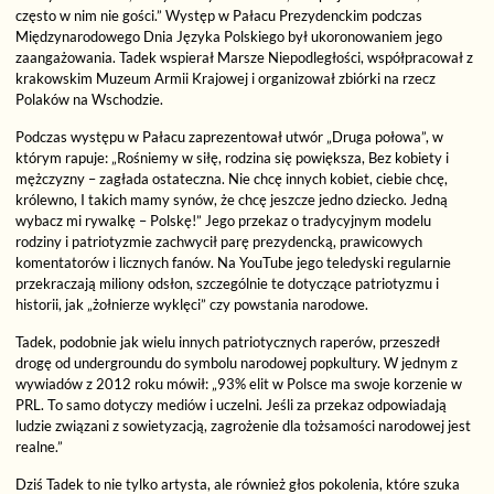
często w nim nie gości.” Występ w Pałacu Prezydenckim podczas
Międzynarodowego Dnia Języka Polskiego był ukoronowaniem jego
zaangażowania. Tadek wspierał Marsze Niepodległości, współpracował z
krakowskim Muzeum Armii Krajowej i organizował zbiórki na rzecz
Polaków na Wschodzie.
Podczas występu w Pałacu zaprezentował utwór „Druga połowa”, w
którym rapuje: „Rośniemy w siłę, rodzina się powiększa, Bez kobiety i
mężczyzny – zagłada ostateczna. Nie chcę innych kobiet, ciebie chcę,
królewno, I takich mamy synów, że chcę jeszcze jedno dziecko. Jedną
wybacz mi rywalkę – Polskę!” Jego przekaz o tradycyjnym modelu
rodziny i patriotyzmie zachwycił parę prezydencką, prawicowych
komentatorów i licznych fanów. Na YouTube jego teledyski regularnie
przekraczają miliony odsłon, szczególnie te dotyczące patriotyzmu i
historii, jak „żołnierze wyklęci” czy powstania narodowe.
Tadek, podobnie jak wielu innych patriotycznych raperów, przeszedł
drogę od undergroundu do symbolu narodowej popkultury. W jednym z
wywiadów z 2012 roku mówił: „93% elit w Polsce ma swoje korzenie w
PRL. To samo dotyczy mediów i uczelni. Jeśli za przekaz odpowiadają
ludzie związani z sowietyzacją, zagrożenie dla tożsamości narodowej jest
realne.”
Dziś Tadek to nie tylko artysta, ale również głos pokolenia, które szuka