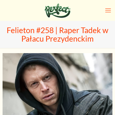
Felieton #258 | Raper Tadek w
Pałacu Prezydenckim