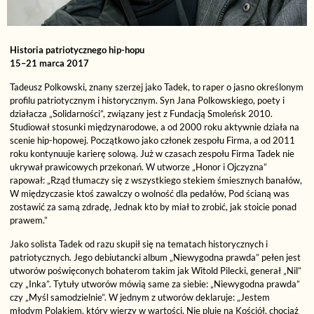
Historia patriotycznego hip-hopu
15–21 marca 2017
Tadeusz Polkowski, znany szerzej jako Tadek, to raper o jasno określonym
profilu patriotycznym i historycznym. Syn Jana Polkowskiego, poety i
działacza „Solidarności”, związany jest z Fundacją Smoleńsk 2010.
Studiował stosunki międzynarodowe, a od 2000 roku aktywnie działa na
scenie hip-hopowej. Początkowo jako członek zespołu Firma, a od 2011
roku kontynuuje karierę solową. Już w czasach zespołu Firma Tadek nie
ukrywał prawicowych przekonań. W utworze „Honor i Ojczyzna”
rapował: „Rząd tłumaczy się z wszystkiego stekiem śmiesznych banałów,
W międzyczasie ktoś zawalczy o wolność dla pedałów, Pod ścianą was
zostawić za samą zdradę, Jednak kto by miał to zrobić, jak stoicie ponad
prawem.”
Jako solista Tadek od razu skupił się na tematach historycznych i
patriotycznych. Jego debiutancki album „Niewygodna prawda” pełen jest
utworów poświęconych bohaterom takim jak Witold Pilecki, generał „Nil”
czy „Inka”. Tytuły utworów mówią same za siebie: „Niewygodna prawda”
czy „Myśl samodzielnie”. W jednym z utworów deklaruje: „Jestem
młodym Polakiem, który wierzy w wartości, Nie pluje na Kościół, chociaż