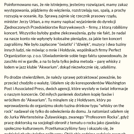
Poinformowano nas, że nie istniejemy, jesteśmy rozwiązani, mamy zakaz
występowania, pójdziemy do więzienia, rozstrzelają nas, spalą, a prochy
rozsypią w oceanie, itp. Sprawą zajmie się rzecznik prasowy rządu,
minister Jerzy Urban, a my mamy napisać wyjaśnienie do dyrekcji
Zjednoczonych Przedsiebiorstw Rozrywkowych – firmy, z ktorą robiliśmy
koncert. Wszystko byłoby godne zlekceważenia, gyby nie fakt, że nadal
na nasze konto nie wpłynęły kolosalne pieniądze, za jakie ten koncert
zagraliśmy. Nie było zapłacone “światło” i “dźwięk”, muzycy i dwa tuziny
innych ludzi, nie mówiąc o mnie i Hołdysie, wspólnikach firmy Perfect
Organization sp. z o.o. Uświadomienie sobie tego faktu spowodowało, że
zaschło mi w gardle, a na to była tylko jedna metoda – parę whisky z
lodem w jazz klubie “Akwarium”, dokąd niezwłocznie się, udaliśmy.
Po drodze stwierdziłem, że należy sprawę potraktować poważnie, bo
przecież chodziło o walutę. Udałem się do korespondentów Washington
Post i Associated Press, dwóch agencji, które wysłały w świat informacje
o naszym koncercie. Od miłych panienek dostałem kopię faxów i
wróciłem do “Akwarium”. Tu minąłem się z Hołdysem, który po
wprowadzeniu do organizmu około tuzina drinkow typu “whisky on the
rock” nadawał się tylko do odwiezienia do domu. Ja natomiast udałem się
do Jurka Wertensteina-Żuławskiego, zwanego “Profesorem Rocka”, gdyż
pracę doktorską na socjologii obronił z tematu o rocku jako zjawisku
społeczno-kulturowym. Przetłumaczyliśmy faxy i okazało się, że