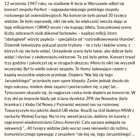
12 września 1987 roku, na stadionie X-lecia w Warszawie odbył się
koncert zespołu Perfect – najpopularniejszego polskiego zespołu
rockowego lat osiemdziesiątych. Na koncercie było ponad 30 tysięcy
widzów. Ile było naprawdę, nikt nie wie, bo większość weszła dając w
łapę milicjantom i ORMO-wcom i nie kupując biletu. Szacunkowej oceny
liczby zebranych osób dokonał fachowiec – kapitan milicji, ktory
“obsługiwał” wizytę papieża – specjalista od “rozśrodkowywania tłumów”.
Dziennik telewizyjny pokazał puste trybuny – te z tyłu i boków sceny, z
których nic nie było widać. Ustawienie sceny było takie, aby dobrze było
widać i słychać z siedemnastu sektorow. Te zaś były pełne. Koncert trwał
trzy godziny i zakończył się w strugach deszczu. Mimo to nikt nie wyszedł
wcześniej. Był to wielki sukces zespołu. Te tłumy śpiewające razem z
kapelą wszystkie większe przeboje. Dopiero “Nie bój się tego
Jaruzelskiego!” przyniosło nam spore kłopoty. Zanim jednak doszło do
tego sukcesu, miałem dwie zapaści i postarzałem się, o pięć lat…
Tymczasem okazało się, że najgorsze czeka mnie dopiero po koncercie. W
trzy dni po imprezie blady jak ściana dyrektor ZPR-ów Nowotny (były
bramkarz z klubu Od Nowa z Poznania) wezwał nas na rozmowę.
Towarzyszyło mu jakichś dwóch UB-eków. Rzucili na stół biuletyn MSW z
nasłuchu Wolnej Europy. Na to my, weseli jeszcze, daliśmy im kasetę z
nagranymi wiadomościami Głosu Ameryki. Cała sprawa polegała na
sekwencji “…40 tysięcy widzów dało wyraz swej nienawiści do reżimu
komunistycznego śpiewając z zespołem “nie boj się, tego Jaruzelskiego”…