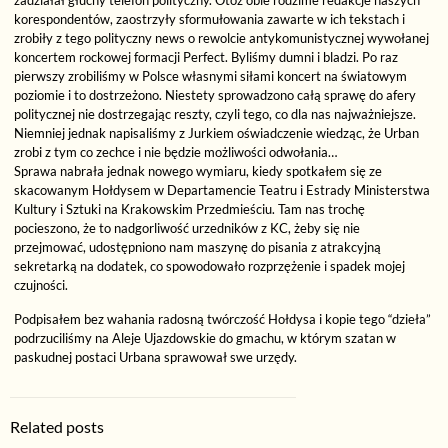
zadziałał głuchy telefon polityczny. Otóż obie rodzime redakcje naszych
korespondentów, zaostrzyły sformułowania zawarte w ich tekstach i
zrobiły z tego polityczny news o rewolcie antykomunistycznej wywołanej
koncertem rockowej formacji Perfect. Byliśmy dumni i bladzi. Po raz
pierwszy zrobiliśmy w Polsce własnymi siłami koncert na światowym
poziomie i to dostrzeżono. Niestety sprowadzono całą sprawę do afery
politycznej nie dostrzegając reszty, czyli tego, co dla nas najważniejsze.
Niemniej jednak napisaliśmy z Jurkiem oświadczenie wiedząc, że Urban
zrobi z tym co zechce i nie będzie możliwości odwołania…
Sprawa nabrała jednak nowego wymiaru, kiedy spotkałem się ze
skacowanym Hołdysem w Departamencie Teatru i Estrady Ministerstwa
Kultury i Sztuki na Krakowskim Przedmieściu. Tam nas trochę
pocieszono, że to nadgorliwość urzedników z KC, żeby się nie
przejmować, udostępniono nam maszynę do pisania z atrakcyjną
sekretarką na dodatek, co spowodowało rozprzężenie i spadek mojej
czujności.
Podpisałem bez wahania radosną twórczość Hołdysa i kopie tego “dzieła”
podrzuciliśmy na Aleje Ujazdowskie do gmachu, w którym szatan w
paskudnej postaci Urbana sprawował swe urzędy.
Related posts