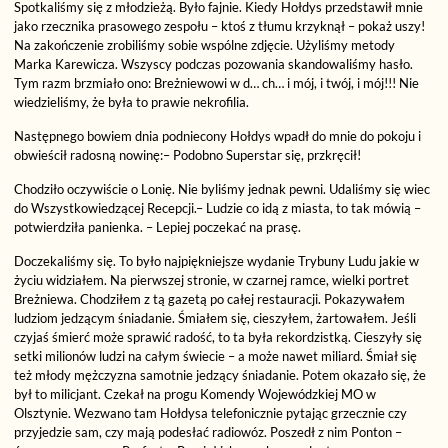
Spotkaliśmy się z młodzieżą. Było fajnie. Kiedy Hołdys przedstawił mnie
jako rzecznika prasowego zespołu – ktoś z tłumu krzyknął – pokaż uszy!
Na zakończenie zrobiliśmy sobie wspólne zdjęcie. Użyliśmy metody
Marka Karewicza. Wszyscy podczas pozowania skandowaliśmy hasło.
Tym razm brzmiało ono: Breżniewowi w d… ch… i mój, i twój, i mój!!! Nie
wiedzieliśmy, że była to prawie nekrofilia.
Następnego bowiem dnia podniecony Hołdys wpadł do mnie do pokoju i
obwieścił radosną nowinę:– Podobno Superstar się, przkręcił!
Chodziło oczywiście o Lonię. Nie byliśmy jednak pewni. Udaliśmy się wiec
do Wszystkowiedzącej Recepcji.– Ludzie co idą z miasta, to tak mówią –
potwierdziła panienka. – Lepiej poczekać na prasę.
Doczekaliśmy się. To było najpiękniejsze wydanie Trybuny Ludu jakie w
życiu widziałem. Na pierwszej stronie, w czarnej ramce, wielki portret
Breżniewa. Chodziłem z tą gazetą po całej restauracji. Pokazywałem
ludziom jedzącym śniadanie. Śmiałem się, cieszyłem, żartowałem. Jeśli
czyjaś śmierć może sprawić radość, to ta była rekordzistką. Cieszyły się
setki milionów ludzi na całym świecie – a może nawet miliard. Śmiał się
też młody mężczyzna samotnie jedzący śniadanie. Potem okazało się, że
był to milicjant. Czekał na progu Komendy Wojewódzkiej MO w
Olsztynie. Wezwano tam Hołdysa telefonicznie pytając grzecznie czy
przyjedzie sam, czy mają podesłać radiowóz. Poszedł z nim Ponton –