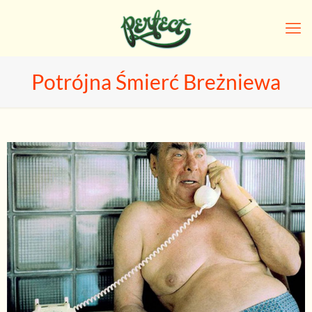
Potrójna Śmierć Breżniewa