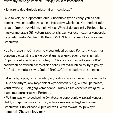
ówczesny menago Perfectu. Przyjął ich sam komendant.
– Dlaczego dedykujecie piosenki tym co siedzą?
Było to kolejne nieporozumienie. Chodziło o tych siedząeych na sali
koncertowej na podłodze, a nie o tych co w więzieniu. Kamendant miał
tylko taśmę z dźwiękiem, a nie video. Wszystkie koncerty Perfectu były
nagrywane przez SB. Potem zapytał się, czy Perfect może na koncercie,
na prośbę szefa Wydziału Kultury KW PZPR uczcić minutą ciszy śmierć
Breżniewa.
– Ja to muszę mieć na piśmie – powiedział od razu Ponton. – Ktoś musi
odpowiadać za straty jakie powstaną w wyniku zdemolowania hali.
Po paru telefonach prośbę cofnięto. Okazało się, że partyjniak z KW
zadzwonił do swoich nastoletnich córek i zapytał ich co by było gdyby
Perfect … minutą ciszy … śmierć Breż … Córki popadały ze śmiechu.
– Ale by były jaja, tato – zdołały wykrztusić w słuchawkę. Sprawa padła.
– Nie chciałbym, aby moje dzieci wychowywały się, w kraju pełzającej
kontrrewolucji – ciągnął komendant. Hołdys z zaskoczenia wpiął mu w
klapę munduru znaczek Perfectu.
– Witam was w to podwójnie świąteczne popołudnie – zaczął koncert
Hołdys mając na myśli rocznicę odzyskania niepodległości i śmierć
Breżniewa. Publiczność kupiła od razu. Wiwatowała. W pewnym
momencie Zbyszek krzyknął: