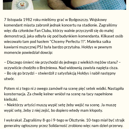
7 listopada 1982 roku mieliśmy grać w Bydgoszczy. Wojskowy
komendant miasta zabronił jednak koncertu na stadionie. Zagraliśmy
więc dla członków Fan Clubu, którzy walnie przyczynili się do małej
demonstracji, jaka odbyła się pod budynkiem komendanta. Kilkaset osób
wiecowało tam pod hasłem “Chcemy Perfectu !!!”. Maleńka salka
kawiarni muzycznej PSJ była bardzo przytulna. Hołdys w pewnym
momencie powiedział dowcip:
– Dlaczego śmierć nie przychodzi do jednego z wielkich mężów stanu? –
oczywiście chodziło o Breżniewa. Nad widownią zawisła napięta cisza.
– Bo się go brzydzi – stwierdził z satysfakcją Hołdys i nabił następny
utwór.
Potem ni z tego ni z owego zamówił na scenę pięć setek wódki. Nastąpiła
konsternacja. Za chwilę kelner wniósł na scenę na tacy napełnione
kieliszki.
– Niektórzy artyści muszą wypić setę żeby wejść na scenę. Ja muszę
wypić setę, żeby z niej zejść, bo dopiero wtedy mam kłopoty.
I wykrakał. Zagraliśmy 8-go i 9-tego w Olsztynie. 10-tego miał być strajk
generalny ogłoszony przez Solidarność zrobiono więc nam dzień przerwy.